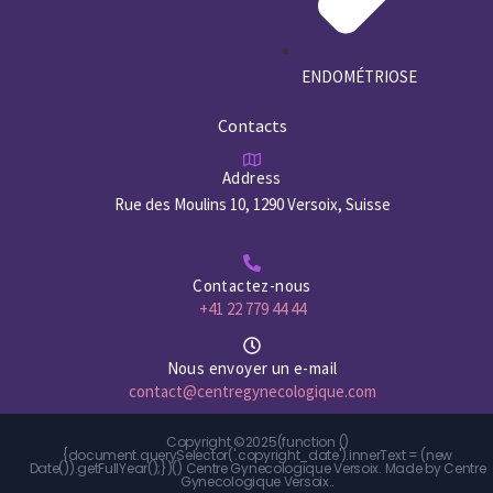
ENDOMÉTRIOSE
Contacts
Address
Rue des Moulins 10, 1290 Versoix, Suisse
Contactez-nous
+41 22 779 44 44
Nous envoyer un e-mail
contact@centregynecologique.com
Copyright ©
2025
(function ()
{document.querySelector('.copyright_date').innerText = (new
Date()).getFullYear();})() Centre Gynecologique Versoix. Made by
Centre
Gynecologique Versoix.
.