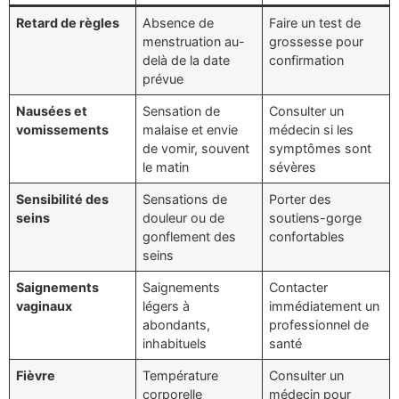
Retard de règles
Absence de
Faire un test de
menstruation au-
grossesse pour
delà de la date
confirmation
prévue
Nausées et
Sensation de
Consulter un
vomissements
malaise et envie
médecin si les
de vomir, souvent
symptômes sont
le matin
sévères
Sensibilité des
Sensations de
Porter des
seins
douleur ou de
soutiens-gorge
gonflement des
confortables
seins
Saignements
Saignements
Contacter
vaginaux
légers à
immédiatement un
abondants,
professionnel de
inhabituels
santé
Fièvre
Température
Consulter un
corporelle
médecin pour